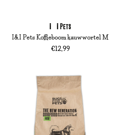
I&I Pets
I&I Pets Koffieboom kauwwortel M
€
12,99