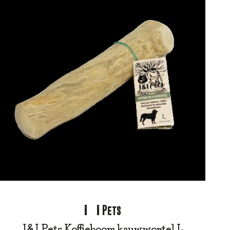
I&I Pets
I&I Pets Koffieboom kauwwortel L