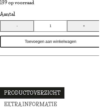
139 op voorraad
Aantal
-
+
I&I
Pets
Toevoegen aan winkelwagen
Koffieboom
kauwwortel
XS
aantal
PRODUCTOVERZICHT
EXTRA INFORMATIE